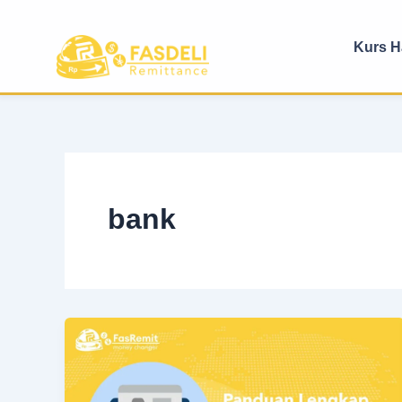
Lewati
ke
Kurs Ha
konten
bank