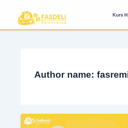
Lewati
ke
Kurs Ha
konten
Author name: fasrem