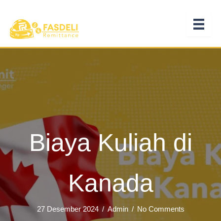
Lewati
ke
konten
Biaya Kuliah di
Kanada
27 Desember 2024
/
Admin
/
No Comments