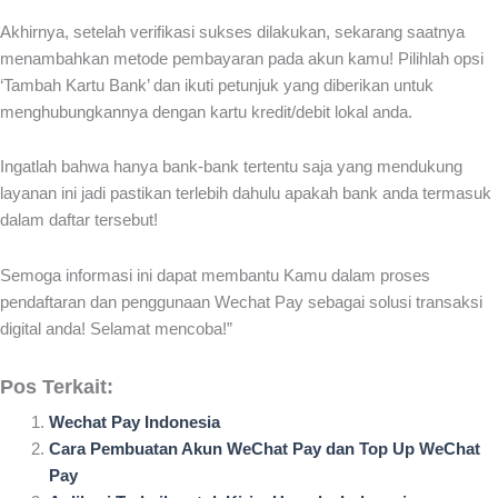
Akhirnya, setelah verifikasi sukses dilakukan, sekarang saatnya
menambahkan metode pembayaran pada akun kamu! Pilihlah opsi
‘Tambah Kartu Bank’ dan ikuti petunjuk yang diberikan untuk
menghubungkannya dengan kartu kredit/debit lokal anda.
Ingatlah bahwa hanya bank-bank tertentu saja yang mendukung
layanan ini jadi pastikan terlebih dahulu apakah bank anda termasuk
dalam daftar tersebut!
Semoga informasi ini dapat membantu Kamu dalam proses
pendaftaran dan penggunaan Wechat Pay sebagai solusi transaksi
digital anda! Selamat mencoba!”
Pos Terkait:
Wechat Pay Indonesia
Cara Pembuatan Akun WeChat Pay dan Top Up WeChat
Pay