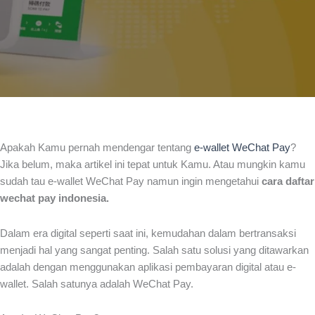
Apakah Kamu pernah mendengar tentang
e-wallet WeChat Pay
?
Jika belum, maka artikel ini tepat untuk Kamu. Atau mungkin kamu
sudah tau e-wallet WeChat Pay namun ingin mengetahui
cara daftar
wechat pay indonesia.
Dalam era digital seperti saat ini, kemudahan dalam bertransaksi
menjadi hal yang sangat penting. Salah satu solusi yang ditawarkan
adalah dengan menggunakan aplikasi pembayaran digital atau e-
wallet. Salah satunya adalah WeChat Pay.