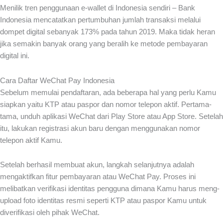
Menilik tren penggunaan e-wallet di Indonesia sendiri – Bank
Indonesia mencatatkan pertumbuhan jumlah transaksi melalui
dompet digital sebanyak 173% pada tahun 2019. Maka tidak heran
jika semakin banyak orang yang beralih ke metode pembayaran
digital ini.
Cara Daftar WeChat Pay Indonesia
Sebelum memulai pendaftaran, ada beberapa hal yang perlu Kamu
siapkan yaitu KTP atau paspor dan nomor telepon aktif.
Pertama-
tama, unduh aplikasi WeChat dari Play Store atau App Store. Setelah
itu, lakukan registrasi akun baru dengan menggunakan nomor
telepon aktif Kamu.
Setelah berhasil membuat akun, langkah selanjutnya adalah
mengaktifkan fitur pembayaran atau WeChat Pay. Proses ini
melibatkan verifikasi identitas pengguna dimana Kamu harus meng-
upload foto identitas resmi seperti KTP atau paspor Kamu untuk
diverifikasi oleh pihak WeChat.