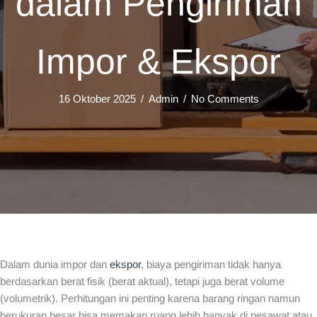
dalam Pengiriman
Impor & Ekspor
16 Oktober 2025
/
Admin
/
No Comments
Dalam dunia impor dan
ekspor
, biaya pengiriman tidak hanya
berdasarkan berat fisik (berat aktual), tetapi juga berat volume
(volumetrik). Perhitungan ini penting karena barang ringan namun
berukuran besar bisa memakan ruang lebih banyak di pesawat atau