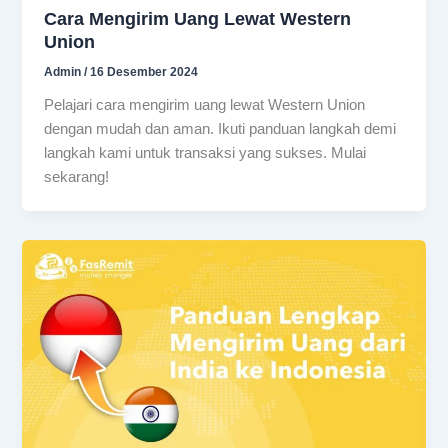
Cara Mengirim Uang Lewat Western
Union
Admin
/
16 Desember 2024
Pelajari cara mengirim uang lewat Western Union
dengan mudah dan aman. Ikuti panduan langkah demi
langkah kami untuk transaksi yang sukses. Mulai
sekarang!