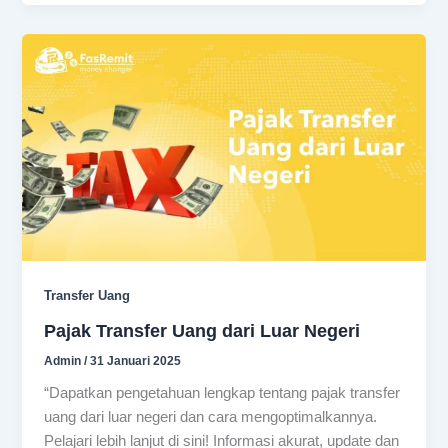
Transfer Uang
Pajak Transfer Uang dari Luar Negeri
Admin
/
31 Januari 2025
“Dapatkan pengetahuan lengkap tentang pajak transfer
uang dari luar negeri dan cara mengoptimalkannya.
Pelajari lebih lanjut di sini! Informasi akurat, update dan