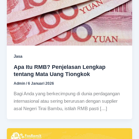
Jasa
Apa Itu RMB? Penjelasan Lengkap
tentang Mata Uang Tiongkok
Admin
/
6 Januari 2026
Bagi Anda yang berkecimpung di dunia perdagangan
internasional atau sering berurusan dengan supplier
asal Negeri Tirai Bambu, istilah RMB pasti […]