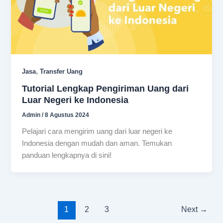
,
Jasa
Transfer Uang
Tutorial Lengkap Pengiriman Uang dari
Luar Negeri ke Indonesia
Admin
/
8 Agustus 2024
Pelajari cara mengirim uang dari luar negeri ke
Indonesia dengan mudah dan aman. Temukan
panduan lengkapnya di sini!
1
2
3
Next
→