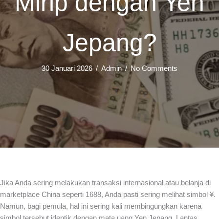
Mirip dengan Yen
Jepang?
30 Januari 2026
/
Admin
/
No Comments
Jika Anda sering melakukan transaksi internasional atau belanja di
marketplace China seperti 1688, Anda pasti sering melihat simbol ¥.
Namun, bagi pemula, hal ini sering kali membingungkan karena
simbol tersebut identik dengan mata uang Yen Jepang. Lantas,