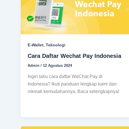
,
E-Wallet
Teknologi
Cara Daftar Wechat Pay Indonesia
Admin
/
12 Agustus 2024
Ingin tahu cara daftar WeChat Pay di
Indonesia? Ikuti panduan lengkap kami dan
nikmati kemudahannya. Baca selengkapnya!