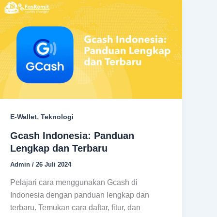
,
E-Wallet
Teknologi
Gcash Indonesia: Panduan
Lengkap dan Terbaru
Admin
/
26 Juli 2024
Pelajari cara menggunakan Gcash di
Indonesia dengan panduan lengkap dan
terbaru. Temukan cara daftar, fitur, dan